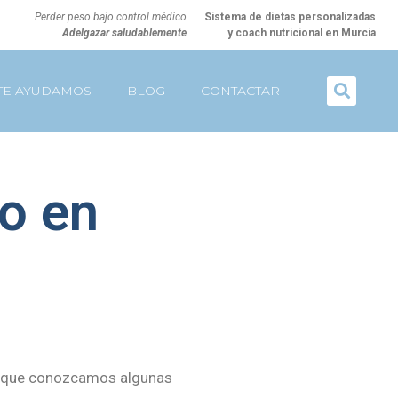
Perder peso bajo control médico
Sistema de dietas personalizadas
Adelgazar saludablemente
y coach nutricional en Murcia
TE AYUDAMOS
BLOG
CONTACTAR
io en
io que conozcamos algunas