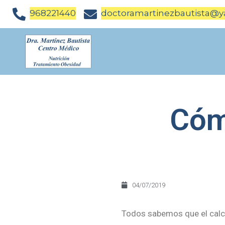
968221440
doctoramartinezbautista@y
Cómo
04/07/2019
Todos sabemos que el calc