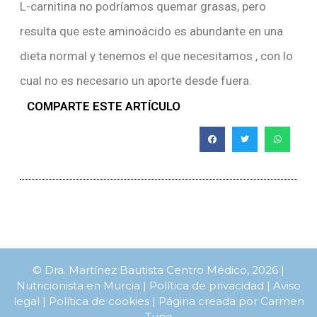
L-carnitina no podríamos quemar grasas, pero
resulta que este aminoácido es abundante en una
dieta normal y tenemos el que necesitamos , con lo
cual no es necesario un aporte desde fuera.
COMPARTE ESTE ARTÍCULO
© Dra. Martínez Bautista Centro Médico, 2026 |
Nutricionista en Murcia |
Política de privacidad
|
Aviso
legal
|
Política de cookies
| Página creada por
Carmen
Tune