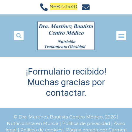
968221440
¡Formulario recibido!
Muchas gracias por
contactar.
© Dra. Martínez Bautista Centro Médico, 2026 |
Nutricionista en Murcia |
Política de privacidad
|
Aviso
legal
|
Política de cookies
| Página creada por
Carmen