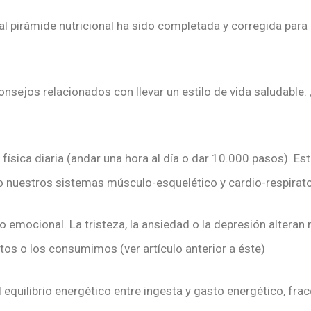
al pirámide nutricional ha sido completada y corregida para
nsejos relacionados con llevar un estilo de vida saludable
d física diaria (andar una hora al día o dar 10.000 pasos). E
vo nuestros sistemas músculo-esquelético y cardio-respirato
rio emocional. La tristeza, la ansiedad o la depresión alter
s o los consumimos (ver artículo anterior a éste)
l equilibrio energético entre ingesta y gasto energético, fra