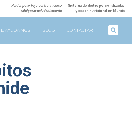
Perder peso bajo control médico
Sistema de dietas personalizadas
Adelgazar saludablemente
y coach nutricional en Murcia
TE AYUDAMOS
BLOG
CONTACTAR
itos
mide