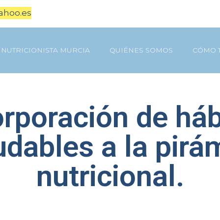
ahoo.es
NUTRICIONISTA MURCIA
QUIÉNES SOMOS
CÓMO 
orporación de háb
udables a la pirá
nutricional.