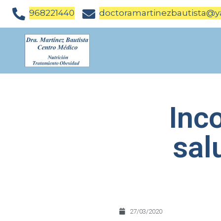
968221440
doctoramartinezbautista@y
Inc
sal
27/03/2020